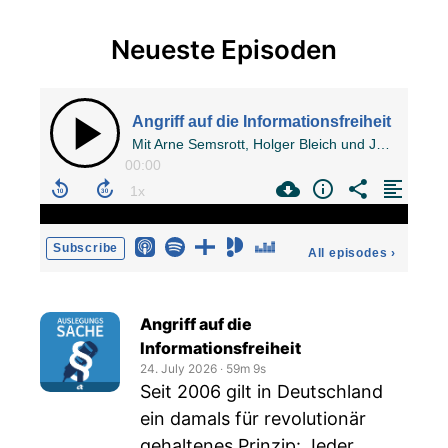
Neueste Episoden
Angriff auf die Informationsfreiheit
Mit Arne Semsrott, Holger Bleich und Joerg Heidrich
00:00
Subscribe
All episodes
›
Angriff auf die
Informationsfreiheit
24. July 2026
‧
59m 9s
Seit 2006 gilt in Deutschland
ein damals für revolutionär
gehaltenes Prinzip: Jeder