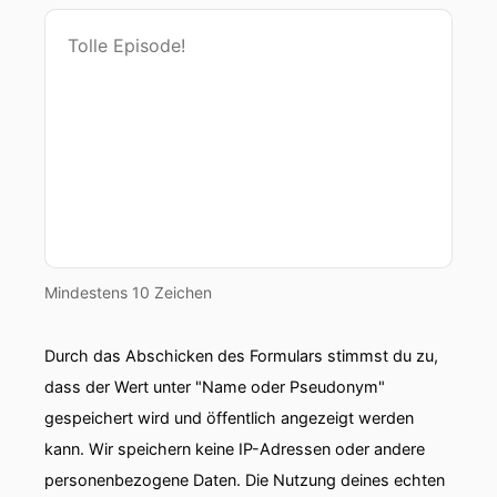
00:00:53: Und genau das haben wir heute
wieder vor.
00:00:55: Ja hallo Jörg!
00:00:56: Hallo Holger!
00:00:57: Wir haben ein großes
Datenschutztämen zusammenkehern vor, das
hat sich so schön anmoderiert unter einige
Themen uns ausgesucht über die wir sprechen
wollen.
Mindestens 10 Zeichen
00:01:05: Mal schauen, ob wir heute unter der
Durch das Abschicken des Formulars stimmst du zu,
magischen Einstunde Grenze bleiben.
dass der Wert unter "Name oder Pseudonym"
00:01:08: Ich bin sehr gespannt.
gespeichert wird und öffentlich angezeigt werden
kann. Wir speichern keine IP-Adressen oder andere
00:01:09: Ja, ja!
personenbezogene Daten. Die Nutzung deines echten