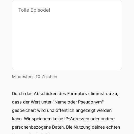
Datenschützbeauftragter hat eine eigene
Datenschutz- und KI-Kanzlei usw.
00:01:06: und sofort den Restcontent seiner
Bewegten wieder nachlesen, hallo Jörg!
00:01:10: Hallo Hagger, soll ich dich auch noch
mal vorstellen?
00:01:12: Nein das habe ich schon selber
gemacht.
Mindestens 10 Zeichen
00:01:15: Gut dann tue ich das nicht Dann haben
wir heute niemanden vorzustellen außer uns
Durch das Abschicken des Formulars stimmst du zu,
Und dann würde ich die Gelinge nutzen.
dass der Wert unter "Name oder Pseudonym"
gespeichert wird und öffentlich angezeigt werden
00:01:24: und jetzt einfach vorzustelle unser
kann. Wir speichern keine IP-Adressen oder andere
00:01:27: Das Bußgeld der Woche
personenbezogene Daten. Die Nutzung deines echten