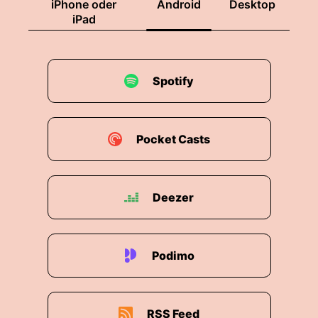
iPhone oder
Android
Desktop
00:02:07: Millionen fund das sind siebzehn, drei
iPad
millionen euro also nicht ganz wenig.
00:02:12: und im pengar des wuchsgilds ist
Spotify
reddit.
00:02:19: Anlass war dass reddit person
bezogen der datum von kindern nicht
Pocket Casts
rechtmäßig verarbeitet hat, da greifen wir so ein
bisschen auf unsere letzte Folge zurück die wir
heute auch noch ein bisschen weiterführen
Deezer
wollen.
00:02:31: Wie gehen wir um mit Kindern?
Podimo
00:02:35: Wie sieht das aus mit Altersprüfung?
00:02:38: Da wollen wir gleich noch ein bißchen
drauf eingehen.
RSS Feed